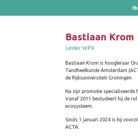
Skip and go to content
Directly to navigation
H
Bastiaan Krom
Leider WP4
Bastiaan Krom is hoogleraar Or
Tandheelkunde Amsterdam (ACTA)
de Rijksuniversiteit Groningen.
Na zijn promotie specialiseerde h
Vanaf 2011 bestudeert hij de rol
ecosysteem.
Sinds 1 januari 2024 is hij voorz
ACTA.