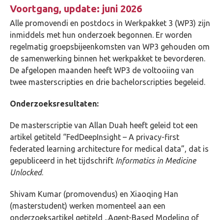
Voortgang, u
pdate: juni 2026
Alle promovendi en postdocs in Werkpakket 3 (WP3) zijn
inmiddels met hun onderzoek begonnen. Er worden
regelmatig groepsbijeenkomsten van WP3 gehouden om
de samenwerking binnen het werkpakket te bevorderen.
De afgelopen maanden heeft WP3 de voltooiing van
twee masterscripties en drie bachelorscripties begeleid.
Onderzoeksresultaten:
De masterscriptie van Allan Duah heeft geleid tot een
artikel getiteld “FedDeepInsight – A privacy-first
federated learning architecture for medical data”, dat is
gepubliceerd in het tijdschrift
Informatics in Medicine
Unlocked
.
Shivam Kumar (promovendus) en Xiaoqing Han
(masterstudent) werken momenteel aan een
onderzoeksartikel getiteld „Agent-Based Modeling of