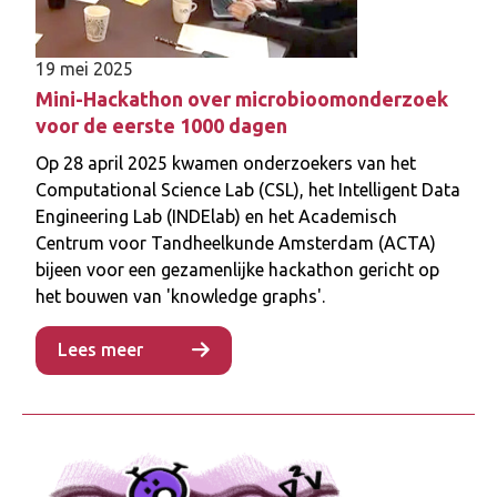
geïmplementeerd met behulp van een open-
source ontwikkelplatform, Supabase,
19 mei 2025
waarmee onderzoekers gegevens over het
Mini-Hackathon over microbioomonderzoek
menselijk microbioom kunnen openen,
voor de eerste 1000 dagen
uploaden, downloaden en er op een FAIR-
conforme manier mee kunnen interageren.
Op 28 april 2025 kwamen onderzoekers van het
Daarnaast wordt een groot taalmodel (LLM)
Computational Science Lab (CSL), het Intelligent Data
ingezet om kennisverspreiding en niet-expert
Engineering Lab (INDElab) en het Academisch
gebruik van de database mogelijk te maken.
Centrum voor Tandheelkunde Amsterdam (ACTA)
bijeen voor een gezamenlijke hackathon gericht op
Lees meer
het bouwen van 'knowledge graphs'.
Lees meer