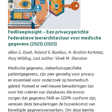
microbioomgegevens neemt explosief toe,
maar wettelijke beperkingen en
veiligheidsrisico’s dwingen wetenschappers
vaak om maandenlang contracten door te
spitten en bestanden te downloaden
voordat ze zelfs maar aan hun analyse
FedDeepInsight – Een privacygerichte
kunnen beginnen.
federatieve leerarchitectuur voor medische
gegevens (2025) (2025)
“Zie het als een streng beveiligde kluis waar
Allan G. Duah, Roland V. Bumbuc, H. Ibrahim Korkmaz,
je de inhoud kunt onderzoeken en complexe
Rory Wilding,
Last author:
Vivek M. Sheraton
experimenten kunt uitvoeren, maar waarbij
de gegevens zelf het gebouw nooit
Medische gegevens, ziekenhuisspecifieke
daadwerkelijk verlaten,” legt het team uit. Dit
patiëntgegevens, zijn zeer gevoelig voor privacy
wordt bereikt door middel van
edge
en essentieel voor onderzoek op biomedisch
computing
, waarbij berekeningen worden
gebied. Hoewel er veel nieuwe benaderingen zijn
uitgevoerd in beveiligde cloudomgevingen
voor het creëren van databases die ervoor
(met behulp van Supabase edge-functies) in
zorgen dat gegevens FAIR en GDPR-conform zijn,
plaats van op de lokale computer van een
vereisen deze benaderingen de tussenkomst van
onderzoeker. Gevoelige genetische
beveiligde gegevensverwerkers. Om deze leemte