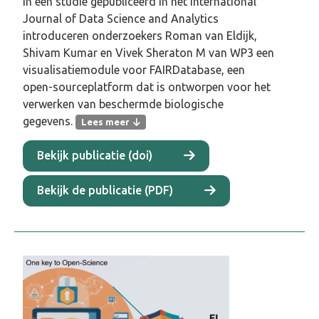
In een studie gepubliceerd in het International
Journal of Data Science and Analytics
introduceren onderzoekers Roman van Eldijk,
Shivam Kumar en Vivek Sheraton M van WP3 een
visualisatiemodule voor FAIRDatabase, een
open-sourceplatform dat is ontworpen voor het
verwerken van beschermde biologische
gegevens.
Lees meer
In een studie gepubliceerd in het
Bekijk publicatie (doi)
International Journal of Data Science and
Analytics
introduceren onderzoekers Roman
Bekijk de publicatie (PDF)
van Eldijk, Shivam Kumar en Vivek Sheraton
M van WP3 een visualisatiemodule voor
FAIRDatabase
, een open-sourceplatform
dat is ontworpen voor het verwerken van
beschermde biologische gegevens. De tool
pakt een kritieke bottleneck in de moderne
wetenschap aan: de enorme hoeveelheid