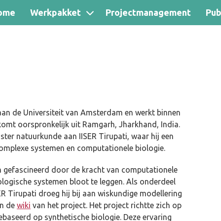
ome
Werkpakket
Projectmanagement
Pub
n de Universiteit van Amsterdam en werkt binnen
komt oorspronkelijk uit Ramgarh, Jharkhand, India.
aster natuurkunde aan IISER Tirupati, waar hij een
 complexe systemen en computationele biologie.
am gefascineerd door de kracht van computationele
logische systemen bloot te leggen. Als onderdeel
R Tirupati droeg hij bij aan wiskundige modellering
an de
wiki
van het project. Het project richtte zich op
baseerd op synthetische biologie. Deze ervaring