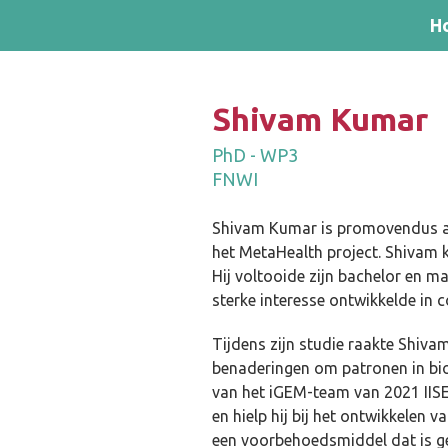
Skip and go to content
Directly to navigation
H
Shivam Kumar
PhD - WP3
FNWI
Shivam Kumar is promovendus aa
het MetaHealth project. Shivam 
Hij voltooide zijn bachelor en m
sterke interesse ontwikkelde in
Tijdens zijn studie raakte Shiv
benaderingen om patronen in bio
van het iGEM-team van 2021 IISE
en hielp hij bij het ontwikkelen v
een voorbehoedsmiddel dat is ge