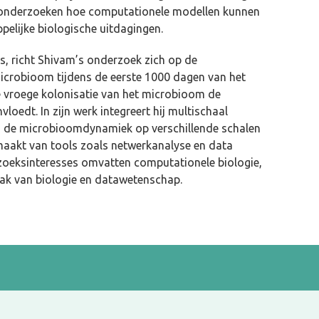
t onderzoeken hoe computationele modellen kunnen
elijke biologische uitdagingen.
, richt Shivam’s onderzoek zich op de
microbioom tijdens de eerste 1000 dagen van het
oe vroege kolonisatie van het microbioom de
loedt. In zijn werk integreert hij multischaal
 de microbioomdynamiek op verschillende schalen
k maakt van tools zoals netwerkanalyse en data
zoeksinteresses omvatten computationele biologie,
lak van biologie en datawetenschap.