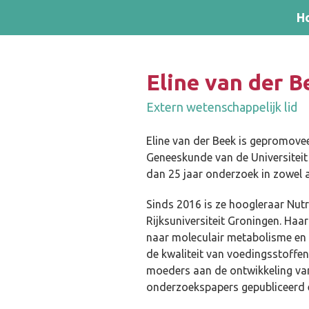
Skip and go to content
Directly to navigation
H
Eline van der B
Extern wetenschappelijk lid
Eline van der Beek is gepromovee
Geneeskunde van de Universiteit 
dan 25 jaar onderzoek in zowel
Sinds 2016 is ze hoogleraar Nut
Rijksuniversiteit Groningen. Haa
naar moleculair metabolisme en v
de kwaliteit van voedingsstoffe
moeders aan de ontwikkeling van
onderzoekspapers gepubliceerd e