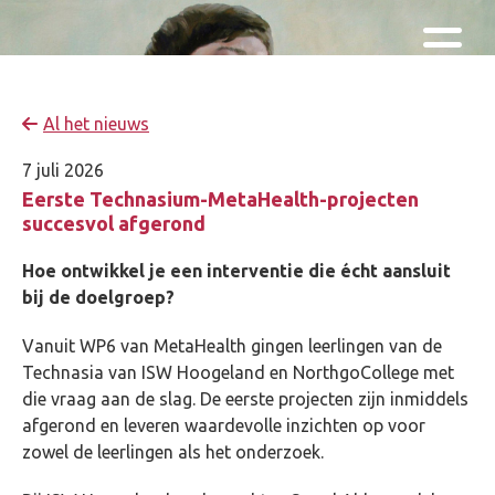
Skip and go to content
Directly to navigation
Al het nieuws
7 juli 2026
Eerste Technasium-MetaHealth-projecten
succesvol afgerond
Hoe ontwikkel je een interventie die écht aansluit
bij de doelgroep?
Vanuit WP6 van MetaHealth gingen leerlingen van de
Technasia van ISW Hoogeland en NorthgoCollege met
die vraag aan de slag. De eerste projecten zijn inmiddels
afgerond en leveren waardevolle inzichten op voor
zowel de leerlingen als het onderzoek.