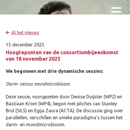
Skip and go to content
Directly to navigation
Al het nieuws
15 december 2025
Hoogtepunten van de consortiumbijeenkomst
van 18 november 2025
We begonnen met drie dynamische sessies:
Darm- versus mondmicrobioom
Deze sessie, voorgezeten door Denise Duijster (WP2) en
Bastiaan Krom (WP4), begon met pitches van Stanley
Brul (SILS) en Egija Zaura (ACTA). De discussie ging over
parallellen, verschillen en unieke paradigma’s tussen het
darm- en mondmicrobioom.