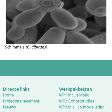
Schimmels
(C. albicans)
Directe links
Werkpakketten
Home
WP1 Inclusiviteit
Projectmanagement
WP2 Cohortstudies
Nieuws
WP3 In silico modellering